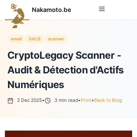
Nakamoto.be
email
DAC8
scanner
CryptoLegacy Scanner -
Audit & Détection d'Actifs
Numériques
2 Dec 2025
•
3 min read
•
Print
•
Back to Blog