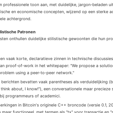
 professionele toon aan, met duidelijke, jargon-beladen ui
fische en economische concepten, wijzend op een sterke 
ele achtergrond.
listische Patronen
ten onthullen duidelijke stilistische gewoonten die hun pro
en vaak korte, declaratieve zinnen in technische discussies,
van proof-of-work in het whitepaper: "We propose a solutio
roblem using a peer-to-peer network."
 berichten bevatten vaak parentheses als verduidelijking (bij
 think about, I know!"), een conversationele maar precieze st
bij programmeurs of academici.
kingen in Bitcoin's originele C++ broncode (versie 0.1, 20
maar functioneel, met termen als "tx" voor transactie en 