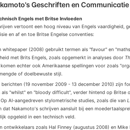
Nakamoto's Geschriften en Communicatie
chnisch Engels met Britse Invloeden
rijven vertoont een hoog niveau van Engels vaardigheid, 
isie en af en toe Britse Engelse conventies:
n whitepaper (2008) gebruikt termen als "favour" en "maths
eid met Brits Engels, zoals opgemerkt in analyses door
Th
 komen echter ook Amerikaanse spellingen voor zoals "orga
engde of doelbewuste stijl.
k berichten (19 november 2009 - 13 december 2010) zijn fo
 als "whilst" en "bloody difficult", verder hintend op Brit
 Op AI-aangedreven stylometrische studies, zoals die van
L
 dat Nakamoto's schrijven aansluit bij een moedertaalspre
lijk opgeleid in een technisch veld.
n ontwikkelaars zoals Hal Finney (augustus 2008) en Mike H