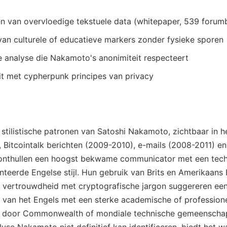
 van overvloedige tekstuele data (whitepaper, 539 forumb
 van culturele of educatieve markers zonder fysieke sporen
e analyse die Nakamoto's anonimiteit respecteert
it met cypherpunk principes van privacy
 stilistische patronen van Satoshi Nakamoto, zichtbaar in h
 Bitcointalk berichten (2009-2010), e-mails (2008-2011) en 
onthullen een hoogst bekwame communicator met een tech
teerde Engelse stijl. Hun gebruik van Brits en Amerikaans 
n vertrouwdheid met cryptografische jargon suggereren ee
van het Engels met een sterke academische of professione
d door Commonwealth of mondiale technische gemeenscha