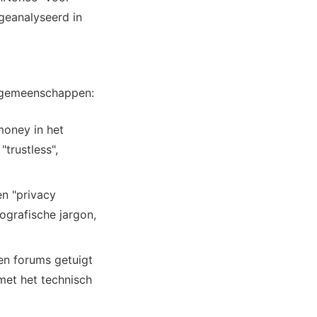
geanalyseerd in
e gemeenschappen:
money in het
trustless",
en "privacy
grafische jargon,
en forums getuigt
met het technisch