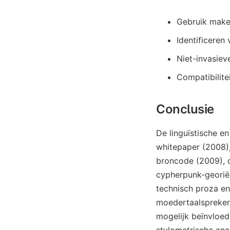
Gebruik maken
Identificeren
Niet-invasiev
Compatibilite
Conclusie
De linguïstische en
whitepaper (2008),
broncode (2009), 
cypherpunk-georiën
technisch proza e
moedertaalspreker 
mogelijk beïnvloe