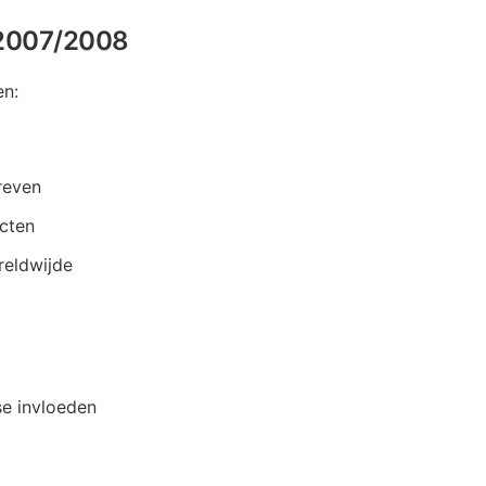
n 2007/2008
en:
reven
ecten
reldwijde
se invloeden