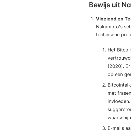
Bewijs uit 
Vloeiend en Te
Nakamoto's sch
technische prec
Het Bitcoi
vertrouwdh
(2020). Er
op een gem
Bitcointal
met frasen
invloeden.
suggereren
waarschijn
E-mails aa