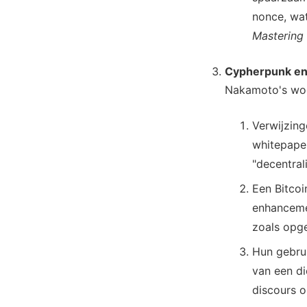
nonce, wa
Mastering 
Cypherpunk en
Nakamoto's woo
Verwijzin
whitepaper
"decentra
Een Bitcoi
enhanceme
zoals opg
Hun gebrui
van een di
discours o