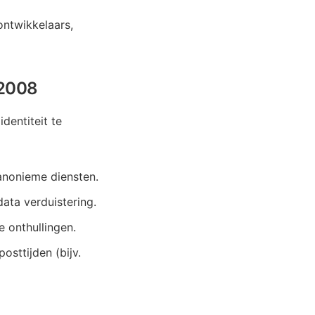
ontwikkelaars,
 2008
dentiteit te
anonieme diensten.
ta verduistering.
 onthullingen.
osttijden (bijv.