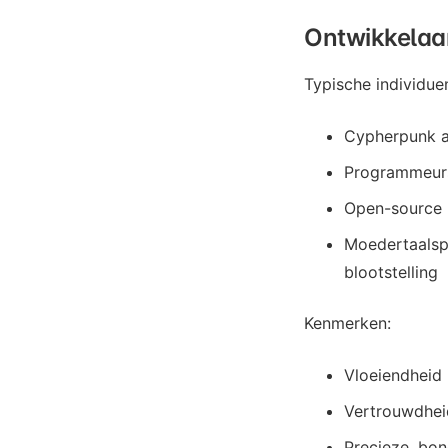
Ontwikkelaar
Typische individue
Cypherpunk a
Programmeurs
Open-source b
Moedertaalsp
blootstelling
Kenmerken:
Vloeiendheid
Vertrouwdhei
Precieze, bon