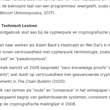
t de beknopte taal van een programmeur weergeeft, zoals 
Bitcoin
(Antonopoulos, 2017).
 Technisch Lexicon
rdgebruik sluit aan bij de cypherpunk en cryptografisch
gen naar werken als Adam Back's Hashcash en Wei Dai's b-
 tonen vertrouwdheid met cypherpunk terminologie, zoals "
lized" en "pseudonymous".
ntalk bericht uit 2009 bespreekt "zero-knowledge proofs" 
nts", wat duidt op vertrouwdheid met geavanceerde crypto
emerkt in
The Chain Bulletin
(2020).
k van termen als "node" en "consensus" in het whitepaper 
epgaand begrip van gedistribueerde systemen, consistent 
p de cryptografische mailinglijst in 2008.