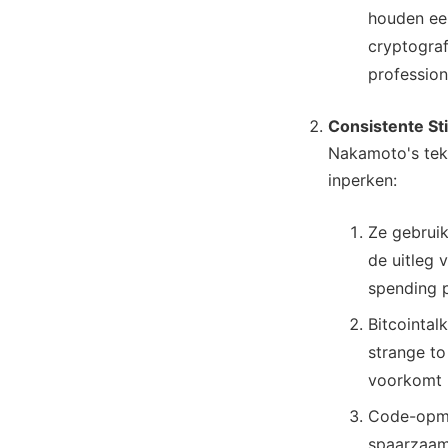
houden een
cryptogra
profession
Consistente Sti
Nakamoto's teks
inperken:
Ze gebruik
de uitleg 
spending p
Bitcointalk
strange to
voorkomt 
Code-opmer
spaarzaam 