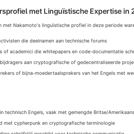
sprofiel met Linguïstische Expertise i
n met Nakamoto's linguïstische profiel in deze periode war
ctivisten die deelnamen aan technische forums
 of academici die whitepapers en code-documentatie sch
ijdragers aan cryptografische of gedecentraliseerde proj
rekers of bijna-moedertaalsprekers van het Engels met we
 in technisch Engels, vaak met gemengde Britse/Amerikaan
d met cypherpunk en cryptografische terminologie
dige schrijfstijl geschikt voor technische communicatie