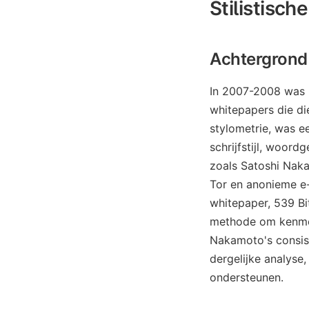
Stilistisch
Achtergrond 
In 2007-2008 was he
whitepapers die di
stylometrie, was e
schrijfstijl, woor
zoals Satoshi Naka
Tor en anonieme e-
whitepaper, 539 Bi
methode om kenmerke
Nakamoto's consist
dergelijke analyse
ondersteunen.