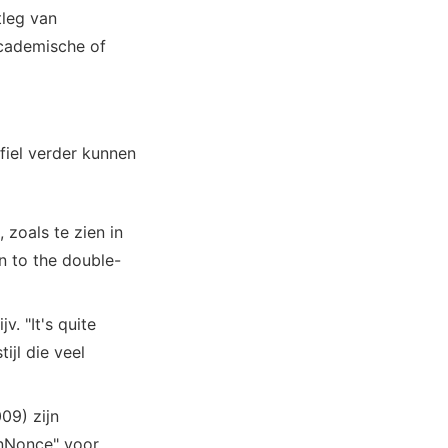
tleg van
academische of
fiel verder kunnen
 zoals te zien in
n to the double-
v. "It's quite
ijl die veel
09) zijn
"nNonce" voor