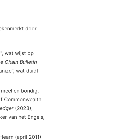
gekenmerkt door
", wat wijst op
e Chain Bulletin
nize", wat duidt
rmeel en bondig,
se of Commonwealth
edger
(2023),
ker van het Engels,
earn (april 2011)