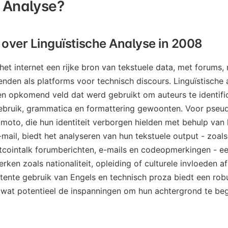
e Analyse?
over Linguïstische Analyse in 2008
t internet een rijke bron van tekstuele data, met forums, m
enden als platforms voor technisch discours. Linguïstische 
en opkomend veld dat werd gebruikt om auteurs te identifi
dgebruik, grammatica en formattering gewoonten. Voor pseu
moto, die hun identiteit verborgen hielden met behulp van
mail, biedt het analyseren van hun tekstuele output - zoals
tcointalk forumberichten, e-mails en codeopmerkingen - ee
n zoals nationaliteit, opleiding of culturele invloeden af 
ente gebruik van Engels en technisch proza biedt een rob
, wat potentieel de inspanningen om hun achtergrond te beg